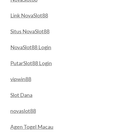
Link NovaSlot88
Situs NovaSlot88
NovaSlot88 Login
PutarSlot88 Login
vipwin88
Slot Dana
novaslot88
Agen Togel Macau