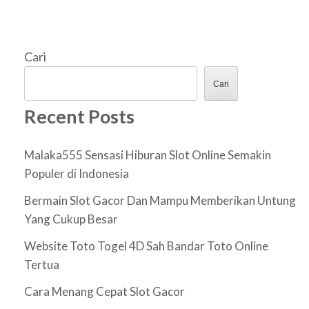
Cari
Cari
Recent Posts
Malaka555 Sensasi Hiburan Slot Online Semakin
Populer di Indonesia
Bermain Slot Gacor Dan Mampu Memberikan Untung
Yang Cukup Besar
Website Toto Togel 4D Sah Bandar Toto Online
Tertua
Cara Menang Cepat Slot Gacor