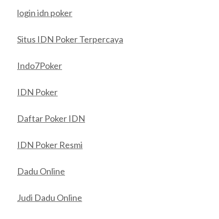
login idn poker
Situs IDN Poker Terpercaya
Indo7Poker
IDN Poker
Daftar Poker IDN
IDN Poker Resmi
Dadu Online
Judi Dadu Online