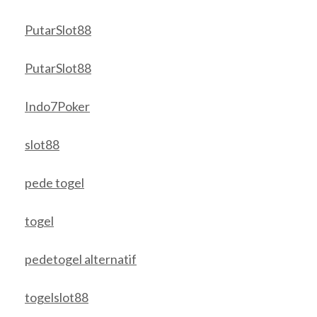
PutarSlot88
PutarSlot88
Indo7Poker
slot88
pede togel
togel
pedetogel alternatif
togelslot88