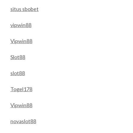
situs sbobet
vipwin88
Vipwin88
Slot88
slot88
Togel178
Vipwin88
novaslot88