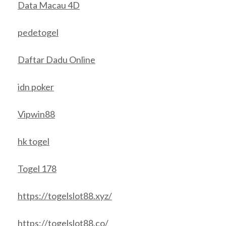
Data Macau 4D
pedetogel
Daftar Dadu Online
idn poker
Vipwin88
hk togel
Togel 178
https://togelslot88.xyz/
https://togelslot88.co/