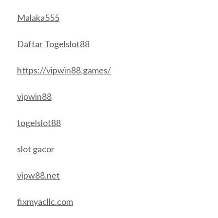
Malaka555
Daftar Togelslot88
https://vipwin88.games/
vipwin88
togelslot88
slot gacor
vipw88.net
fixmyacllc.com