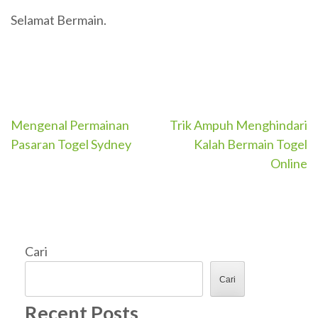
Selamat Bermain.
Mengenal Permainan
Trik Ampuh Menghindari
Navigasi
Pasaran Togel Sydney
Kalah Bermain Togel
pos
Online
Cari
Cari
Recent Posts