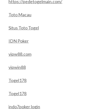
https://pedetogelmain.com/
Toto Macau
Situs Toto Togel
IDN Poker
vipw88.com
vipwin88
Togel178
Togel178
indo7poker login