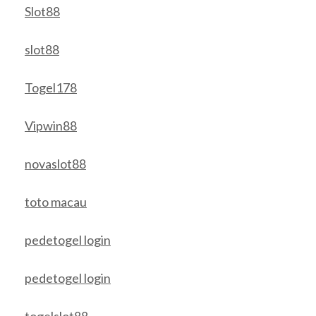
Slot88
slot88
Togel178
Vipwin88
novaslot88
toto macau
pedetogel login
pedetogel login
togelslot88