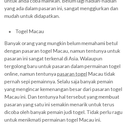
untuk anda coba mainkan. Belum lagi hadiah-hadiah
yang ada dalam pasaran ini, sangat menggiurkan dan
mudah untuk didapatkan.
Togel Macau
Banyak orang yang mungkin belum memahami betul
dengan pasaran togel Macau, namun tentunya untuk
pasaran ini sangat terkenal di Asia.
Walaupun
tergolong baru untuk pasaran dalam permainan togel
online, namun tentunya
pasaran togel
Macau tidak
pernah sepi pemainnya. Selalu saja banyak pemain
yang mengincar kemenangan besar dari pasaran togel
Macau ini. Dan tentunya hal tersebut yang membuat
pasaran yang satu ini semakin menarik untuk terus
dicoba oleh banyak pemain judi togel. Tidak perlu ragu
untuk menikmati permainan togel Macau ini.