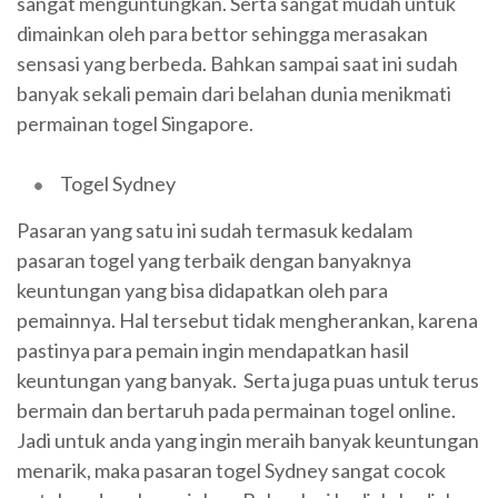
sangat menguntungkan. Serta sangat mudah untuk
dimainkan oleh para bettor sehingga merasakan
sensasi yang berbeda. Bahkan sampai saat ini sudah
banyak sekali pemain dari belahan dunia menikmati
permainan togel Singapore.
Togel Sydney
Pasaran yang satu ini sudah termasuk kedalam
pasaran togel yang terbaik dengan banyaknya
keuntungan yang bisa didapatkan oleh para
pemainnya. Hal tersebut tidak mengherankan, karena
pastinya para pemain ingin mendapatkan hasil
keuntungan yang banyak. Serta juga puas untuk terus
bermain dan bertaruh pada permainan togel online.
Jadi untuk anda yang ingin meraih banyak keuntungan
menarik, maka pasaran togel Sydney sangat cocok